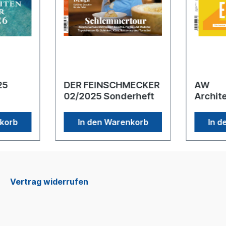
025
DER FEINSCHMECKER
AW
02/2025 Sonderheft
Archit
Sonder
nkorb
In den Warenkorb
In d
Vertrag widerrufen