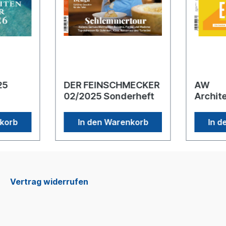
025
DER FEINSCHMECKER
AW
02/2025 Sonderheft
Archit
Sonder
nkorb
In den Warenkorb
In d
Vertrag widerrufen